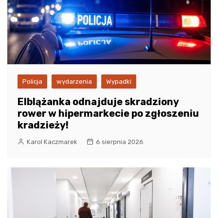
Policja
wydarzenia
Wypadki
Elblążanka odnajduje skradziony
rower w hipermarkecie po zgłoszeniu
kradzieży!
Karol Kaczmarek
6 sierpnia 2026