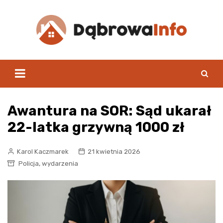
Skip
to
content
Awantura na SOR: Sąd ukarał
22-latka grzywną 1000 zł
Karol Kaczmarek
21 kwietnia 2026
,
Policja
wydarzenia