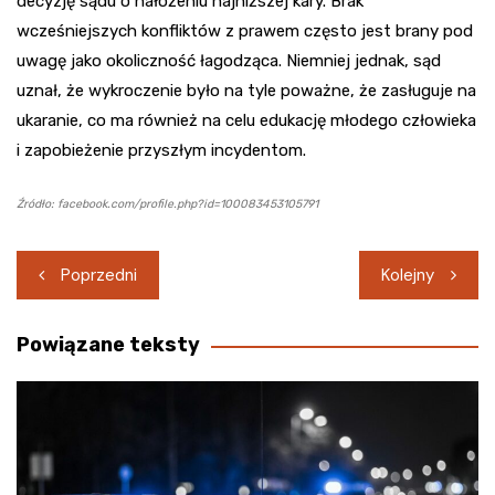
decyzję sądu o nałożeniu najniższej kary. Brak
wcześniejszych konfliktów z prawem często jest brany pod
uwagę jako okoliczność łagodząca. Niemniej jednak, sąd
uznał, że wykroczenie było na tyle poważne, że zasługuje na
ukaranie, co ma również na celu edukację młodego człowieka
i zapobieżenie przyszłym incydentom.
Źródło: facebook.com/profile.php?id=100083453105791
Nawigacja
Poprzedni
Kolejny
wpisu
Powiązane teksty