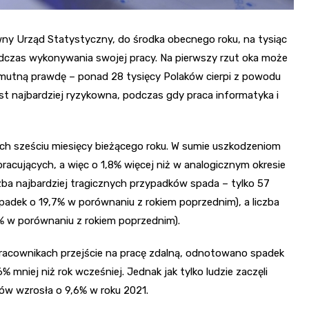
y Urząd Statystyczny, do środka obecnego roku, na tysiąc
czas wykonywania swojej pracy. Na pierwszy rzut oka może
ą smutną prawdę – ponad 28 tysięcy Polaków cierpi z powodu
est najbardziej ryzykowna, podczas gdy praca informatyka i
h sześciu miesięcy bieżącego roku. W sumie uszkodzeniom
pracujących, a więc o 1,8% więcej niż w analogicznym okresie
zba najbardziej tragicznych przypadków spada – tylko 57
adek o 19,7% w porównaniu z rokiem poprzednim), a liczba
% w porównaniu z rokiem poprzednim).
pracownikach przejście na pracę zdalną, odnotowano spadek
% mniej niż rok wcześniej. Jednak jak tylko ludzie zaczęli
ków wzrosła o 9,6% w roku 2021.