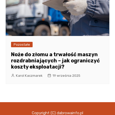
Pozostałe
Noże do złomu a trwałość maszyn
rozdrabniających – jak ograniczyć
koszty eksploatacji?
Karol Kaczmarek
19 września 2025
Copyright (C) dabrowainfo.pl