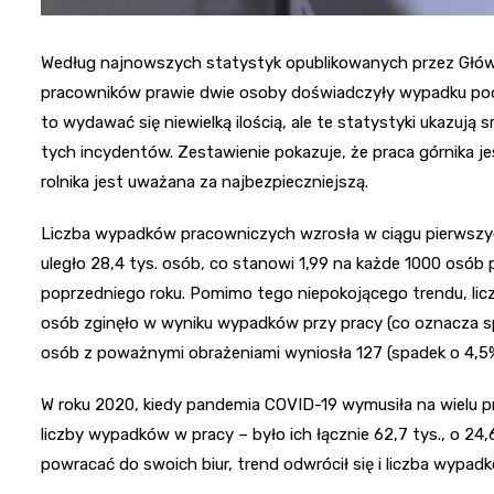
Według najnowszych statystyk opublikowanych przez Główn
pracowników prawie dwie osoby doświadczyły wypadku pod
to wydawać się niewielką ilością, ale te statystyki ukazuj
tych incydentów. Zestawienie pokazuje, że praca górnika j
rolnika jest uważana za najbezpieczniejszą.
Liczba wypadków pracowniczych wzrosła w ciągu pierwszyc
uległo 28,4 tys. osób, co stanowi 1,99 na każde 1000 osób 
poprzedniego roku. Pomimo tego niepokojącego trendu, lic
osób zginęło w wyniku wypadków przy pracy (co oznacza sp
osób z poważnymi obrażeniami wyniosła 127 (spadek o 4,5
W roku 2020, kiedy pandemia COVID-19 wymusiła na wielu 
liczby wypadków w pracy – było ich łącznie 62,7 tys., o 24,6
powracać do swoich biur, trend odwrócił się i liczba wypad