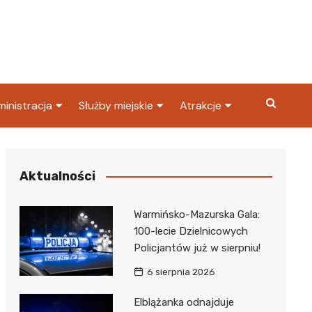
inistracja
Służby miejskie
Atrakcje
ząd miasta
Straż pożarna
Co warto zobaczyć w
Dąbrowie Górniczej?
ortowy
OPS
Policja
Aktualności
Najpopularniejsze miejsc
S
Straż miejska
w Dąbrowie Górniczej
Warmińsko-Mazurska Gala:
ząd Skarbowy
100-lecie Dzielnicowych
Policjantów już w sierpniu!
6 sierpnia 2026
Elblążanka odnajduje