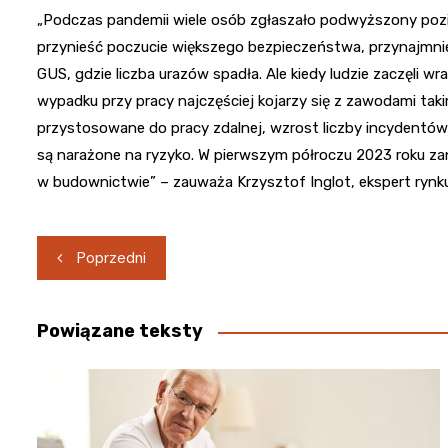
„Podczas pandemii wiele osób zgłaszało podwyższony pozi
przynieść poczucie większego bezpieczeństwa, przynajmniej 
GUS, gdzie liczba urazów spadła. Ale kiedy ludzie zaczęli w
wypadku przy pracy najczęściej kojarzy się z zawodami tak
przystosowane do pracy zdalnej, wzrost liczby incydentów
są narażone na ryzyko. W pierwszym półroczu 2023 roku z
w budownictwie” – zauważa Krzysztof Inglot, ekspert rynku 
Nawigacja
Poprzedni
wpisu
Powiązane teksty