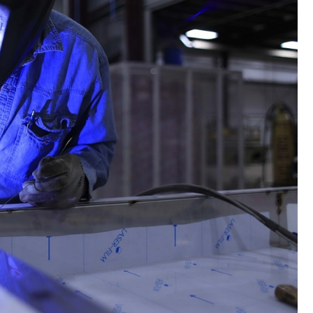
Poczta
Kino
Księgarnia