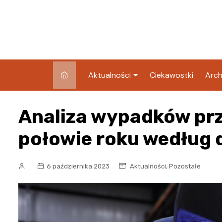
Skip
to
content
Aktualności
Ciekawostki
Arch
Pozostałe
Analiza wypadków prz
Blog
połowie roku według
,
6 października 2023
Aktualności
Pozostałe