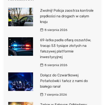
Zwolnij! Policja zaostrza kontrole
prędkości na drogach w całym
kraju
8 sierpnia 2026
69-latka padła ofiarą oszustów,
tracąc 53 tysiące złotych na
fałszywej platformie
inwestycyjnej
8 sierpnia 2026
Dołącz do Czwartkowej
Potańcówki i tańcz z nami do
białego rana!
7 sierpnia 2026
Tańce w Fabryce: Odkładamy