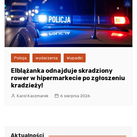
Policja
wydarzenia
Wypadki
Elblążanka odnajduje skradziony
rower w hipermarkecie po zgłoszeniu
kradzieży!
Karol Kaczmarek
6 sierpnia 2026
Aktualności