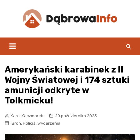
Skip
to
content
Amerykański karabinek z II
Wojny Światowej i 174 sztuki
amunicji odkryte w
Tolkmicku!
Karol Kaczmarek
20 października 2025
,
,
Broń
Policja
wydarzenia