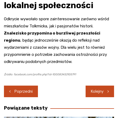
lokalnej społeczności
Odkrycie wywołało spore zainteresowanie zarówno wśród
mieszkańców Tolkmicka, jak i pasjonatów historii.
Znalezisko przypomina o burzliwej przeszłości
regionu
, będąc jednocześnie okazją do refleksji nad
wydarzeniami z czasów wojny. Dla wielu jest to również
przypomnienie o potrzebie zachowania ostrożności przy
odkrywaniu podobnych przedmiotów.
Źródło: facebook.com/profile.php?id=100083453105791
Nawigacja
Poprzedni
Kolejny
wpisu
Powiązane teksty