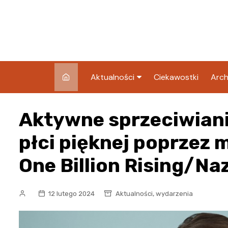
Skip
to
content
Aktualności
Ciekawostki
Arch
Pozostałe
Aktywne sprzeciwian
Blog
płci pięknej poprzez
One Billion Rising/Na
,
12 lutego 2024
Aktualności
wydarzenia