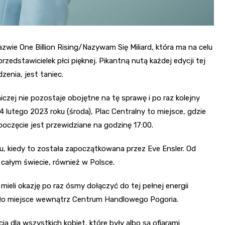
zwie One Billion Rising/Nazywam Się Miliard, która ma na celu
dstawicielek płci pięknej. Pikantną nutą każdej edycji tej
zenia, jest taniec.
zej nie pozostaje obojętne na tę sprawę i po raz kolejny
 lutego 2023 roku (środa), Plac Centralny to miejsce, gdzie
częcie jest przewidziane na godzinę 17:00.
ku, kiedy to została zapoczątkowana przez Eve Ensler. Od
ałym świecie, również w Polsce.
eli okazję po raz ósmy dołączyć do tej pełnej energii
miało miejsce wewnątrz Centrum Handlowego Pogoria.
ia dla wszystkich kobiet, które były albo są ofiarami