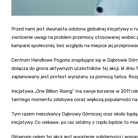
Przed nami jest dwunasta odsłona globalnej inicjatywy o na
zwrócenie uwagi na problem przemocy stosowanej wobec prze
kampanii społecznej, bez względu na miejsce jej przeprowad
Centrum Handlowe Pogoria znajdujące się w Dąbrowie Górnic
dołącza do grona aktywnych uczestników tej akcji. W dniu 14
zaplanowany jest protest wyrażany za pomocą tańca. Rozpo
Inicjatywa „One Billion Rising” ma swoje korzenie w 2011 ro
tamtego momentu zdobywa coraz większą popularność na c
Tym razem mieszkańcy Dąbrowy Górniczej oraz okolic będą mi
inicjatywy. Co ciekawe, po raz siódmy z rzędu będzie to 
Głównym celem tej akcji jest wyrażenie solidarności i wsparc