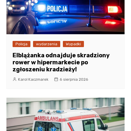
Policja
wydarzenia
Wypadki
Elblążanka odnajduje skradziony
rower w hipermarkecie po
zgłoszeniu kradzieży!
Karol Kaczmarek
6 sierpnia 2026