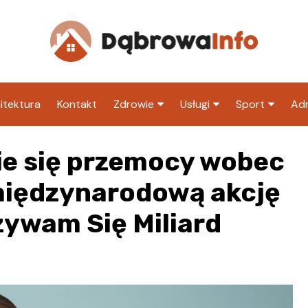
itektura
Kontakt
Zdrowie
Usługi
Sport
Adm
Szpital
Wesele
Klub piłkarski
Ur
ie się przemocy wobec
Sklep medyczny
Klub
Inny klub sp
M
 międzynarodową akcję
Apteka
Taxi
ZU
zywam Się Miliard
Stacja paliw
Ur
Restauracja
Adwokat
Fryzjer