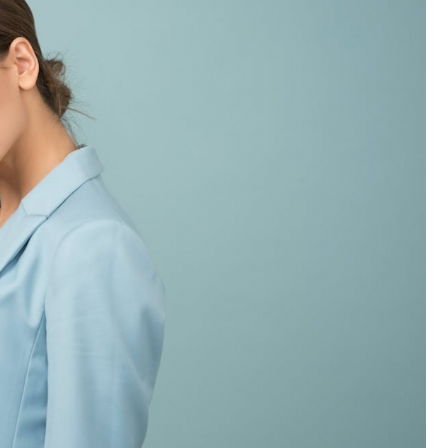
Poczta
Kino
Księgarnia