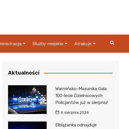
inistracja
Służby miejskie
Atrakcje
ząd miasta
Straż pożarna
Co warto zobaczyć w
Dąbrowie Górniczej?
ortowy
OPS
Policja
Aktualności
Najpopularniejsze miejsc
S
Straż miejska
w Dąbrowie Górniczej
Warmińsko-Mazurska Gala:
ząd Skarbowy
100-lecie Dzielnicowych
Policjantów już w sierpniu!
6 sierpnia 2026
Elblążanka odnajduje