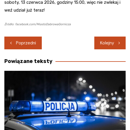
soboty, 13 czerwca 2026, godziny 15:00, więc nie zwlekaj i
weź udział już teraz!
Źródło: facebook.com/MiastoDabrowaGornicza
Nawigacja
Poprzedni
Kolejny
wpisu
Powiązane teksty