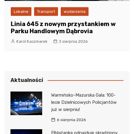
Lokalne
Transport
wydarzenia
Linia 645 z nowym przystankiem w
Parku Handlowym Dąbrovia
Karol Kaczmarek
3 sierpnia 2026
Aktualności
Warmińsko-Mazurska Gala: 100-
lecie Dzielnicowych Policjantów
już w sierpniu!
6 sierpnia 2026
Elblążanka odnajduje skradziony