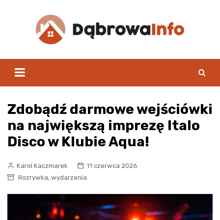
Skip
to
content
Zdobądź darmowe wejściówki
na największą imprezę Italo
Disco w Klubie Aqua!
Karol Kaczmarek
11 czerwca 2026
,
Rozrywka
wydarzenia