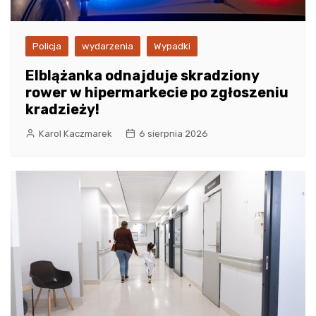
Policja
wydarzenia
Wypadki
Elblążanka odnajduje skradziony
rower w hipermarkecie po zgłoszeniu
kradzieży!
Karol Kaczmarek
6 sierpnia 2026