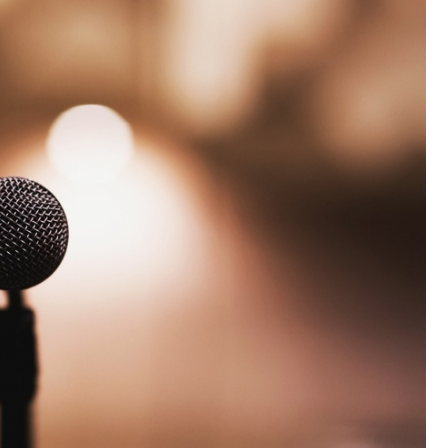
Poczta
Kino
Księgarnia