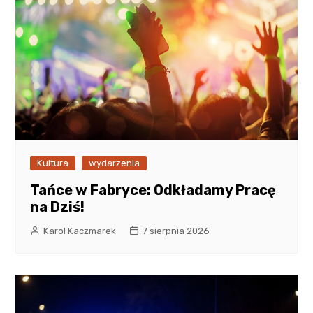
Kultura
wydarzenia
Tańce w Fabryce: Odkładamy Pracę
na Dziś!
Karol Kaczmarek
7 sierpnia 2026