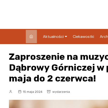
Skip
to
content
Aktualności
Ciekawostki
Arch
Pozostałe
Zaproszenie na muzy
Blog
Dąbrowy Górniczej w p
maja do 2 czerwca!
15 maja 2024
wydarzenia