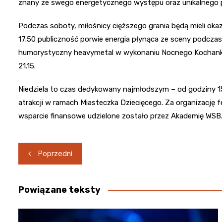
znany ze swego energetycznego występu oraz unikalnego p
Podczas soboty, miłośnicy cięższego grania będą mieli okaz
17.50 publiczność porwie energia płynąca ze sceny podczas
humorystyczny heavymetal w wykonaniu Nocnego Kochanka
21.15.
Niedziela to czas dedykowany najmłodszym – od godziny 1
atrakcji w ramach Miasteczka Dziecięcego. Za organizację fe
wsparcie finansowe udzielone zostało przez Akademię WSB
Nawigacja
Poprzedni
wpisu
Powiązane teksty