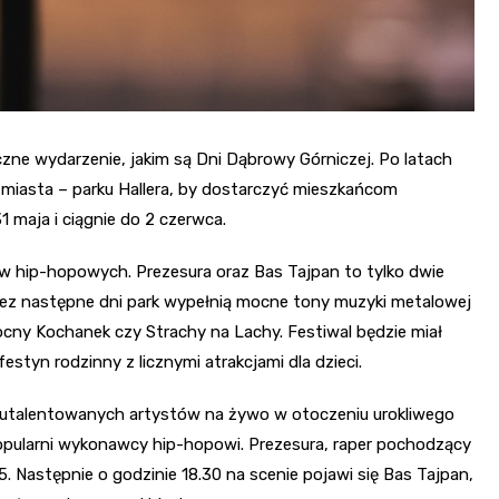
zne wydarzenie, jakim są Dni Dąbrowy Górniczej. Po latach
y miasta – parku Hallera, by dostarczyć mieszkańcom
 maja i ciągnie do 2 czerwca.
ów hip-hopowych. Prezesura oraz Bas Tajpan to tylko dwie
zez następne dni park wypełnią mocne tony muzyki metalowej
Nocny Kochanek czy Strachy na Lachy. Festiwal będzie miał
estyn rodzinny z licznymi atrakcjami dla dzieci.
ć utalentowanych artystów na żywo w otoczeniu urokliwego
 popularni wykonawcy hip-hopowi. Prezesura, raper pochodzący
 Następnie o godzinie 18.30 na scenie pojawi się Bas Tajpan,