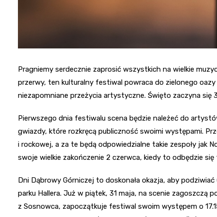
Pragniemy serdecznie zaprosić wszystkich na wielkie muzyc
przerwy, ten kulturalny festiwal powraca do zielonego oaz
niezapomniane przeżycia artystyczne. Święto zaczyna się 31
Pierwszego dnia festiwalu scena będzie należeć do artyst
gwiazdy, które rozkręcą publiczność swoimi występami. Pr
i rockowej, a za te będą odpowiedzialne takie zespoły jak 
swoje wielkie zakończenie 2 czerwca, kiedy to odbędzie się f
Dni Dąbrowy Górniczej to doskonała okazja, aby podziwia
parku Hallera. Już w piątek, 31 maja, na scenie zagoszczą
z Sosnowca, zapoczątkuje festiwal swoim występem o 17.15.