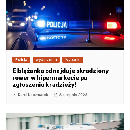
Policja
wydarzenia
Wypadki
Elblążanka odnajduje skradziony
rower w hipermarkecie po
zgłoszeniu kradzieży!
Karol Kaczmarek
6 sierpnia 2026