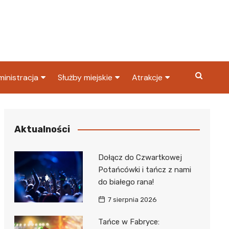
inistracja
Służby miejskie
Atrakcje
ząd miasta
Straż pożarna
Co warto zobaczyć w
Dąbrowie Górniczej?
ortowy
OPS
Policja
Aktualności
Najpopularniejsze miejsc
S
Straż miejska
w Dąbrowie Górniczej
Dołącz do Czwartkowej
ząd Skarbowy
Potańcówki i tańcz z nami
do białego rana!
7 sierpnia 2026
Tańce w Fabryce: