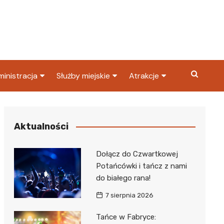
inistracja
Służby miejskie
Atrakcje
ząd miasta
Straż pożarna
Co warto zobaczyć w
Dąbrowie Górniczej?
ortowy
OPS
Policja
Aktualności
Najpopularniejsze miejsc
S
Straż miejska
w Dąbrowie Górniczej
Dołącz do Czwartkowej
ząd Skarbowy
Potańcówki i tańcz z nami
do białego rana!
7 sierpnia 2026
Tańce w Fabryce: