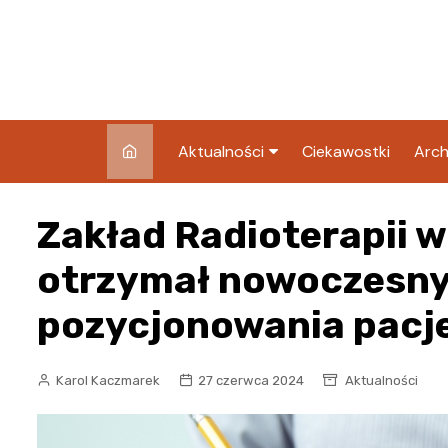
Skip
to
content
Aktualności
Ciekawostki
Arch
Pozostałe
Zakład Radioterapii 
Blog
otrzymał nowoczesny
pozycjonowania pacj
Karol Kaczmarek
27 czerwca 2024
Aktualności