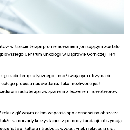
tów w trakcie terapii promieniowaniem jonizującym zostało
ębiowskiego Centrum Onkologii w Dąbrowie Górniczej. Ten
egu radioterapeutycznego, umożliwiającym utrzymanie
 całego procesu naświetlania. Taka możliwość jest
ocedurom radioterapii związanymi z leczeniem nowotworów
 roku z głównym celem wsparcia społeczności na obszarze
 a także samorządy korzystające z pomocy fundacji, otrzymują
czeństwo, kultura i tradycja, wypoczynek i rekreacja oraz