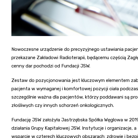
Nowoczesne urządzenie do precyzyjnego ustawiania pacjen
przekazane Zakładowi Radioterapii, będącemu częścią Zagł
cenny dar pochodzi od Fundacji JSW.
Zestaw do pozycjonowania jest kluczowym elementem zabi
pacjenta w wymaganej i komfortowej pozycji ciała podczas
szczególnie ważna dla pacjentów, którzy poddawani są pr
złośliwych czy innych schorzeń onkologicznych.
Fundację JSW założyła Jastrzębska Spółka Węglowa w 2019
działania Grupy Kapitałowej JSW. Instytucje i organizacje,
wsparcie w czterech kluczowych obszarach: zdrowie i bezpie