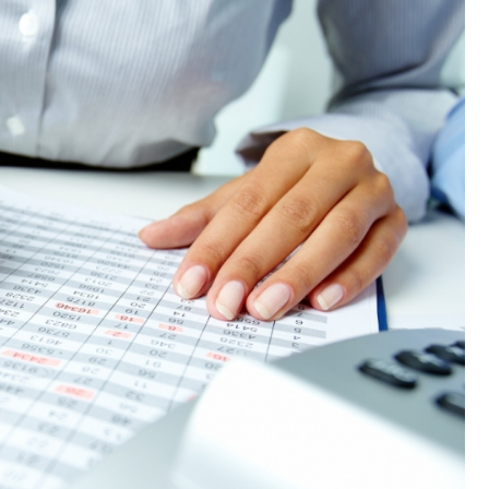
Poczta
Kino
Księgarnia