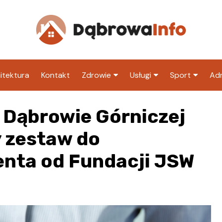
itektura
Kontakt
Zdrowie
Usługi
Sport
Adm
Szpital
Wesele
Klub piłkarski
Ur
w Dąbrowie Górniczej
Sklep medyczny
Klub
Inny klub sp
M
 zestaw do
Apteka
Taxi
ZU
enta od Fundacji JSW
Stacja paliw
Ur
Restauracja
Adwokat
Fryzjer