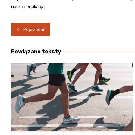
nauka i edukacja.
Nawigacja
Poprzedni
wpisu
Powiązane teksty