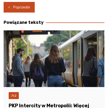
Nawigacja
Poprzedni
wpisu
Powiązane teksty
/h2
PKP Intercity w Metropolii: Więcej