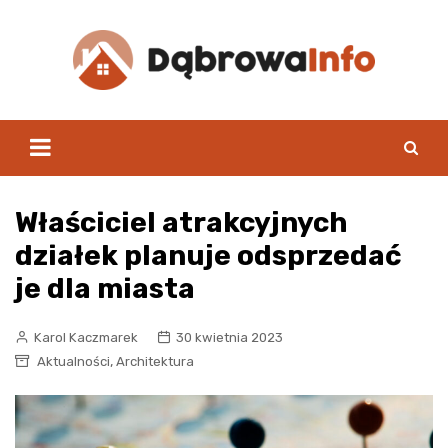
Skip
to
content
Właściciel atrakcyjnych
działek planuje odsprzedać
je dla miasta
Karol Kaczmarek
30 kwietnia 2023
,
Aktualności
Architektura