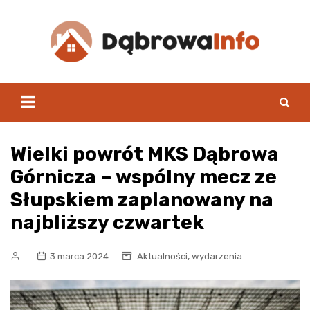
Skip
to
content
Wielki powrót MKS Dąbrowa
Górnicza – wspólny mecz ze
Słupskiem zaplanowany na
najbliższy czwartek
,
3 marca 2024
Aktualności
wydarzenia