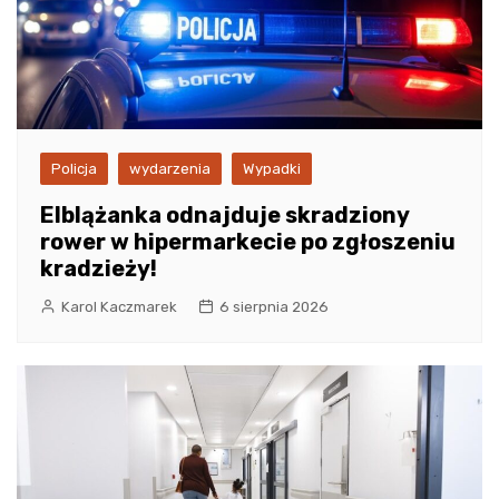
Policja
wydarzenia
Wypadki
Elblążanka odnajduje skradziony
rower w hipermarkecie po zgłoszeniu
kradzieży!
Karol Kaczmarek
6 sierpnia 2026