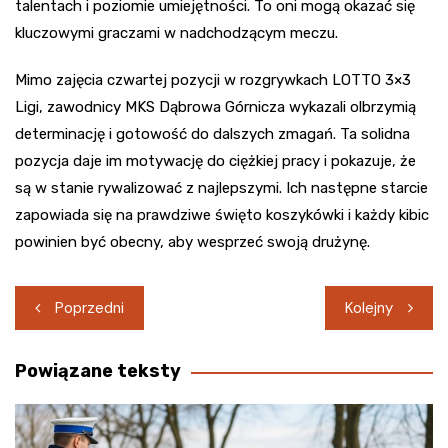
talentach i poziomie umiejętności. To oni mogą okazać się
kluczowymi graczami w nadchodzącym meczu.
Mimo zajęcia czwartej pozycji w rozgrywkach LOTTO 3×3
Ligi, zawodnicy MKS Dąbrowa Górnicza wykazali olbrzymią
determinację i gotowość do dalszych zmagań. Ta solidna
pozycja daje im motywację do ciężkiej pracy i pokazuje, że
są w stanie rywalizować z najlepszymi. Ich następne starcie
zapowiada się na prawdziwe święto koszykówki i każdy kibic
powinien być obecny, aby wesprzeć swoją drużynę.
Nawigacja
Poprzedni
Kolejny
wpisu
Powiązane teksty