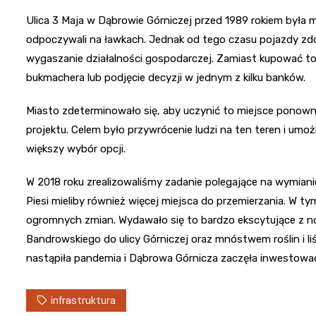
Ulica 3 Maja w Dąbrowie Górniczej przed 1989 rokiem była mi
odpoczywali na ławkach. Jednak od tego czasu pojazdy zd
wygaszanie działalności gospodarczej. Zamiast kupować t
bukmachera lub podjęcie decyzji w jednym z kilku banków.
Miasto zdeterminowało się, aby uczynić to miejsce ponowni
projektu. Celem było przywrócenie ludzi na ten teren i um
większy wybór opcji.
W 2018 roku zrealizowaliśmy zadanie polegające na wymianie 
Piesi mieliby również więcej miejsca do przemierzania. W 
ogromnych zmian. Wydawało się to bardzo ekscytujące z n
Bandrowskiego do ulicy Górniczej oraz mnóstwem roślin i li
nastąpiła pandemia i Dąbrowa Górnicza zaczęła inwestow
infrastruktura