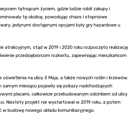
ejscem tętniącym życiem, gdzie ludzie robili zakupy i
ominowały tę okolicę, powodując chaos i stopniowe
owary, jedynymi dostępnymi opcjami były gry hazardowe u
e atrakcyjnym, stąd w 2019 i 2020 roku rozpoczęto realizację
ożliwienie przedsiębiorcom rozkwitu, zapewniając mieszkańcom
oświetlenia na ulicy 3 Maja, a także nowych roślin i krzewów.
tym samym miesiącu pojawiły się pokazy nadchodzących
owymi placami, całkowicie przebudowanym odcinkiem od ulicy
ści. Niestety projekt nie wystartował w 2019 roku, a potem
ać w budowę nowego układu komunikacyjnego.