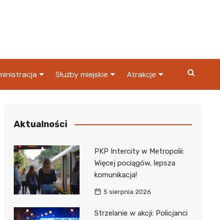
inistracja
Służby miejskie
Atrakcje
ząd miasta
Straż pożarna
Co warto zobaczyć w
Dąbrowie Górniczej?
ortowy
OPS
Policja
Aktualności
Najpopularniejsze miejsc
S
Straż miejska
w Dąbrowie Górniczej
PKP Intercity w Metropolii:
ząd Skarbowy
Więcej pociągów, lepsza
komunikacja!
5 sierpnia 2026
Strzelanie w akcji: Policjanci