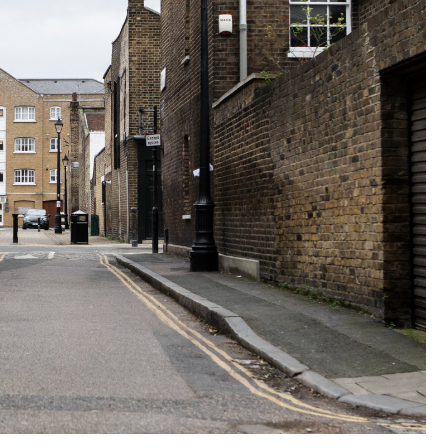
Poczta
Kino
Księgarnia