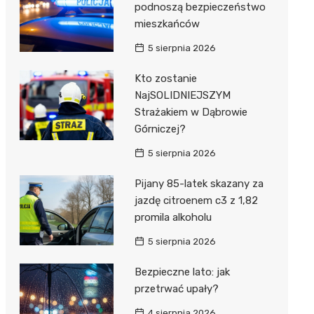
podnoszą bezpieczeństwo
mieszkańców
5 sierpnia 2026
Kto zostanie
NajSOLIDNIEJSZYM
Strażakiem w Dąbrowie
Górniczej?
5 sierpnia 2026
Pijany 85-latek skazany za
jazdę citroenem c3 z 1,82
promila alkoholu
5 sierpnia 2026
Bezpieczne lato: jak
przetrwać upały?
4 sierpnia 2026