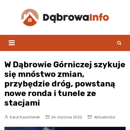
Skip
to
content
W Dąbrowie Górniczej szykuje
się mnóstwo zmian,
przybędzie dróg, powstaną
nowe ronda i tunele ze
stacjami
Karol Kaczmarek
26 stycznia 2022
Aktualności