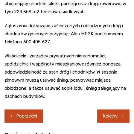
obejmujący chodniki, alejki, parkingi oraz drogi rowerowe, w
tym 224 359 m2 terenów osiedlowych.
Zgłoszenia dotyczące zaśnieżonych i oblodzonych dróg i
chodników gminnych przyjmuje Alba MPGK pod numerem
telefonu 600 405 627.
Właściciele i zarządcy prywatnych nieruchomości,
spółdzielnie i wspólnoty mieszkaniowe również ponoszą
odpowiedzialność za stan dróg i chodników. W sezonie
zimowym muszą usuwać śnieg, posypywać miejsca
oblodzone, a także usuwać sople lodu i śnieg zalegający na
dachach budynków.
Nawigacja
Poprzedni
Kolejny
wpisu