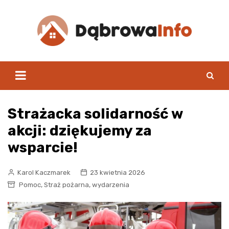
Skip
to
content
Strażacka solidarność w
akcji: dziękujemy za
wsparcie!
Karol Kaczmarek
23 kwietnia 2026
,
,
Pomoc
Straż pożarna
wydarzenia