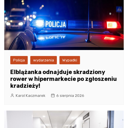
Policja
wydarzenia
Wypadki
Elblążanka odnajduje skradziony
rower w hipermarkecie po zgłoszeniu
kradzieży!
Karol Kaczmarek
6 sierpnia 2026