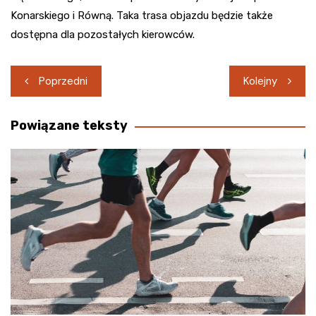
Konarskiego i Równą. Taka trasa objazdu będzie także
dostępna dla pozostałych kierowców.
Nawigacja
Poprzedni
Kolejny
wpisu
Powiązane teksty