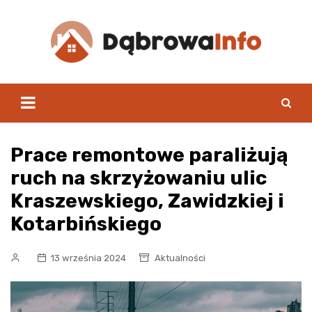
Skip
to
content
Prace remontowe paraliżują
ruch na skrzyżowaniu ulic
Kraszewskiego, Zawidzkiej i
Kotarbińskiego
13 września 2024
Aktualności