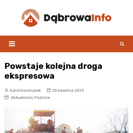
Skip
to
content
Powstaje kolejna droga
ekspresowa
Karol Kaczmarek
25 kwietnia 2023
,
Aktualności
Podróże