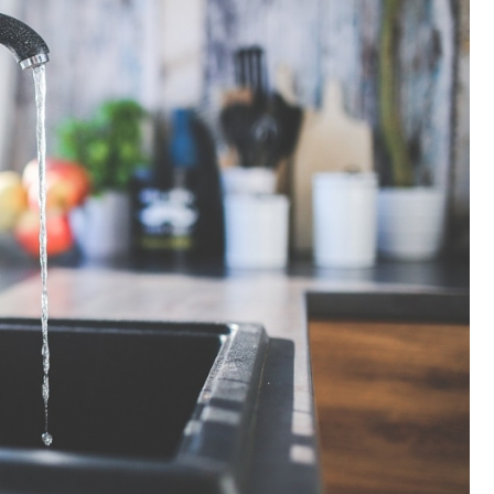
Poczta
Kino
Księgarnia