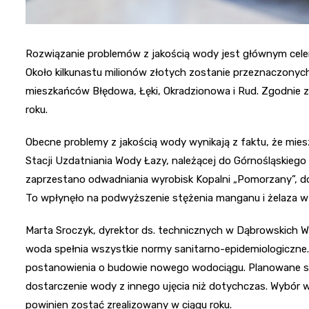
Rozwiązanie problemów z jakością wody jest głównym cele
Około kilkunastu milionów złotych zostanie przeznaczony
mieszkańców Błędowa, Łęki, Okradzionowa i Rud. Zgodnie 
roku.
Obecne problemy z jakością wody wynikają z faktu, że mie
Stacji Uzdatniania Wody Łazy, należącej do Górnośląskiego
zaprzestano odwadniania wyrobisk Kopalni „Pomorzany”, 
To wpłynęło na podwyższenie stężenia manganu i żelaza w 
Marta Sroczyk, dyrektor ds. technicznych w Dąbrowskich 
woda spełnia wszystkie normy sanitarno-epidemiologiczn
postanowienia o budowie nowego wodociągu. Planowane są 
dostarczenie wody z innego ujęcia niż dotychczas. Wybór 
powinien zostać zrealizowany w ciągu roku.