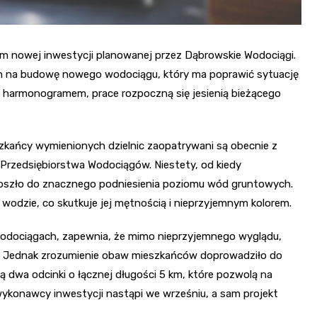
m nowej inwestycji planowanej przez Dąbrowskie Wodociągi.
ch na budowę nowego wodociągu, który ma poprawić sytuację
z harmonogramem, prace rozpoczną się jesienią bieżącego
szkańcy wymienionych dzielnic zaopatrywani są obecnie z
 Przedsiębiorstwa Wodociągów. Niestety, od kiedy
doszło do znacznego podniesienia poziomu wód gruntowych.
wodzie, co skutkuje jej mętnością i nieprzyjemnym kolorem.
Wodociągach, zapewnia, że mimo nieprzyjemnego wyglądu,
e. Jednak zrozumienie obaw mieszkańców doprowadziło do
dwa odcinki o łącznej długości 5 km, które pozwolą na
wykonawcy inwestycji nastąpi we wrześniu, a sam projekt