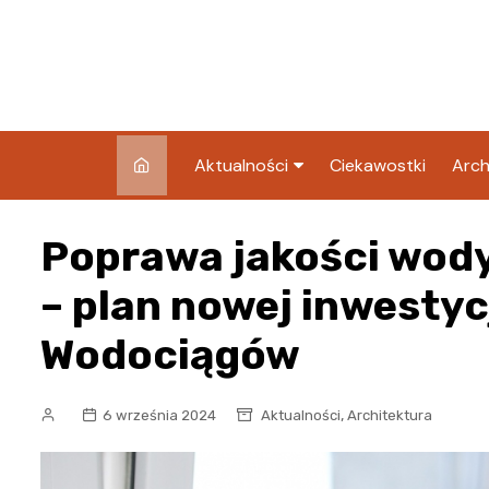
Skip
to
content
Aktualności
Ciekawostki
Arch
Pozostałe
Poprawa jakości wody
Blog
– plan nowej inwesty
Wodociągów
,
6 września 2024
Aktualności
Architektura