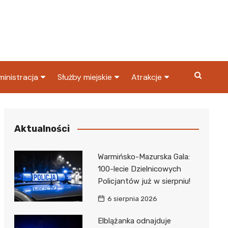
inistracja
Służby miejskie
Atrakcje
ząd miasta
Straż pożarna
Co warto zobaczyć w
Dąbrowie Górniczej?
ortowy
OPS
Policja
Aktualności
Najpopularniejsze miejsc
S
Straż miejska
w Dąbrowie Górniczej
Warmińsko-Mazurska Gala:
ząd Skarbowy
100-lecie Dzielnicowych
Policjantów już w sierpniu!
6 sierpnia 2026
Elblążanka odnajduje