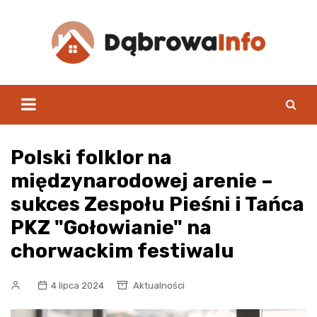
Skip
to
content
Polski folklor na
międzynarodowej arenie –
sukces Zespołu Pieśni i Tańca
PKZ "Gołowianie" na
chorwackim festiwalu
4 lipca 2024
Aktualności