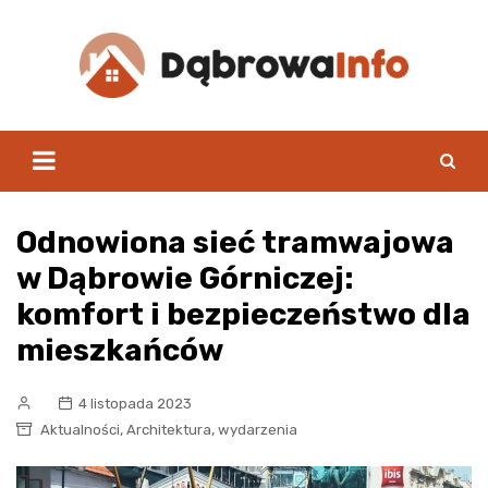
Skip
to
content
Odnowiona sieć tramwajowa
w Dąbrowie Górniczej:
komfort i bezpieczeństwo dla
mieszkańców
4 listopada 2023
,
,
Aktualności
Architektura
wydarzenia