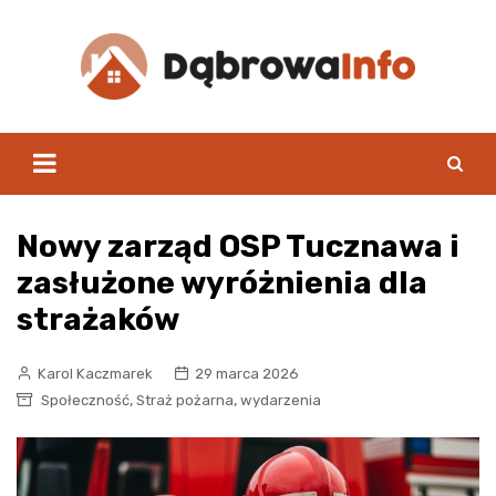
Skip
to
content
Nowy zarząd OSP Tucznawa i
zasłużone wyróżnienia dla
strażaków
Karol Kaczmarek
29 marca 2026
,
,
Społeczność
Straż pożarna
wydarzenia