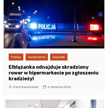
Policja
wydarzenia
Wypadki
Elblążanka odnajduje skradziony
rower w hipermarkecie po zgłoszeniu
kradzieży!
Karol Kaczmarek
6 sierpnia 2026