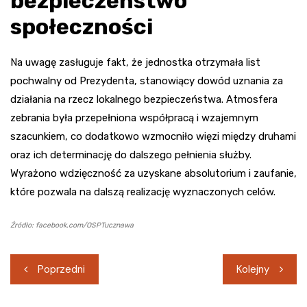
bezpieczeństwo
społeczności
Na uwagę zasługuje fakt, że jednostka otrzymała list
pochwalny od Prezydenta, stanowiący dowód uznania za
działania na rzecz lokalnego bezpieczeństwa. Atmosfera
zebrania była przepełniona współpracą i wzajemnym
szacunkiem, co dodatkowo wzmocniło więzi między druhami
oraz ich determinację do dalszego pełnienia służby.
Wyrażono wdzięczność za uzyskane absolutorium i zaufanie,
które pozwala na dalszą realizację wyznaczonych celów.
Źródło: facebook.com/OSPTucznawa
Nawigacja
Poprzedni
Kolejny
wpisu