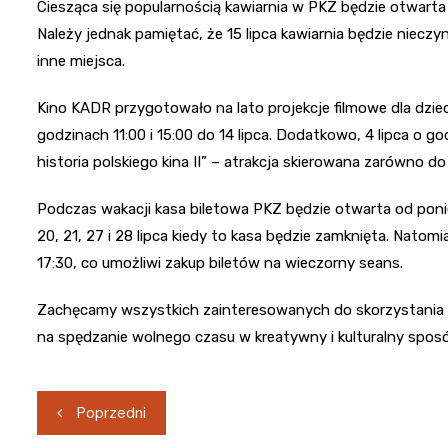
Ciesząca się popularnością kawiarnia w PKZ będzie otwarta o
Należy jednak pamiętać, że 15 lipca kawiarnia będzie niec
inne miejsca.
Kino KADR przygotowało na lato projekcje filmowe dla dziec
godzinach 11:00 i 15:00 do 14 lipca. Dodatkowo, 4 lipca o go
historia polskiego kina II” – atrakcja skierowana zarówno do 
Podczas wakacji kasa biletowa PKZ będzie otwarta od ponied
20, 21, 27 i 28 lipca kiedy to kasa będzie zamknięta. Natom
17:30, co umożliwi zakup biletów na wieczorny seans.
Zachęcamy wszystkich zainteresowanych do skorzystania z l
na spędzanie wolnego czasu w kreatywny i kulturalny sposób
Nawigacja
Poprzedni
wpisu