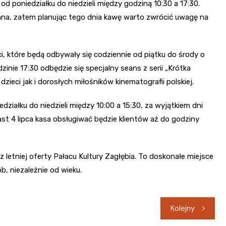
d poniedziałku do niedzieli między godziną 10:30 a 17:30.
zynna, zatem planując tego dnia kawę warto zwrócić uwagę na
i, które będą odbywały się codziennie od piątku do środy o
dzinie 17:30 odbędzie się specjalny seans z serii „Krótka
dzieci jak i dorosłych miłośników kinematografii polskiej.
ziałku do niedzieli między 10:00 a 15:30, za wyjątkiem dni
iast 4 lipca kasa obsługiwać będzie klientów aż do godziny
etniej oferty Pałacu Kultury Zagłębia. To doskonałe miejsce
, niezależnie od wieku.
Kolejny