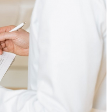
Poczta
Kino
Księgarnia