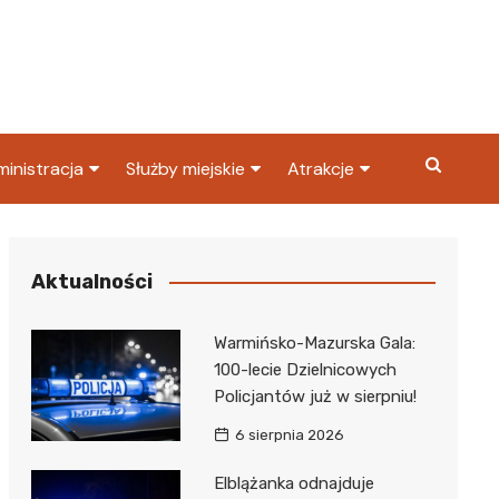
inistracja
Służby miejskie
Atrakcje
ząd miasta
Straż pożarna
Co warto zobaczyć w
Dąbrowie Górniczej?
ortowy
OPS
Policja
Aktualności
Najpopularniejsze miejsc
S
Straż miejska
w Dąbrowie Górniczej
Warmińsko-Mazurska Gala:
ząd Skarbowy
100-lecie Dzielnicowych
Policjantów już w sierpniu!
6 sierpnia 2026
Elblążanka odnajduje