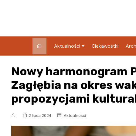
Skip
to
content
Aktualności
Ciekawostki
Arch
Pozostałe
Nowy harmonogram P
Blog
Zagłębia na okres wa
propozycjami kultura
2 lipca 2024
Aktualności