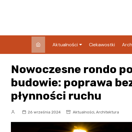
Skip
to
content
Aktualności
Ciekawostki
Arch
Pozostałe
Nowoczesne rondo po
Blog
budowie: poprawa bez
płynności ruchu
,
26 września 2024
Aktualności
Architektura