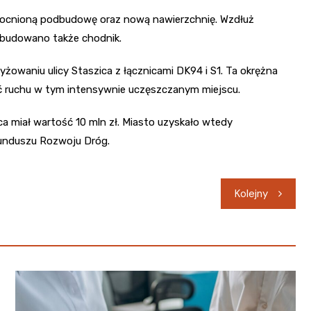
zmocnioną podbudowę oraz nową nawierzchnię. Wzdłuż
ybudowano także chodnik.
yżowaniu ulicy Staszica z łącznicami DK94 i S1. Ta okrężna
ć ruchu w tym intensywnie uczęszczanym miejscu.
ca miał wartość 10 mln zł. Miasto uzyskało wtedy
unduszu Rozwoju Dróg.
Kolejny