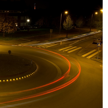
Poczta
Kino
Księgarnia