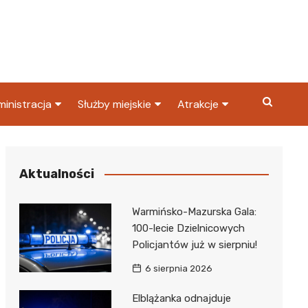
inistracja
Służby miejskie
Atrakcje
ząd miasta
Straż pożarna
Co warto zobaczyć w
Dąbrowie Górniczej?
ortowy
OPS
Policja
Aktualności
Najpopularniejsze miejsc
S
Straż miejska
w Dąbrowie Górniczej
Warmińsko-Mazurska Gala:
ząd Skarbowy
100-lecie Dzielnicowych
Policjantów już w sierpniu!
6 sierpnia 2026
Elblążanka odnajduje