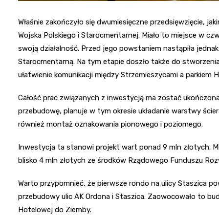
Właśnie zakończyło się dwumiesięczne przedsięwzięcie, jakim
Wojska Polskiego i Starocmentarnej. Miało to miejsce w czwa
swoją działalność. Przed jego powstaniem nastąpiła jednak
Starocmentarną. Na tym etapie doszło także do stworzenia 
ułatwienie komunikacji między Strzemieszycami a parkiem Ha
Całość prac związanych z inwestycją ma zostać ukończona 
przebudowę, planuje w tym okresie układanie warstwy ściera
również montaż oznakowania pionowego i poziomego.
Inwestycja ta stanowi projekt wart ponad 9 mln złotych. 
blisko 4 mln złotych ze środków Rządowego Funduszu Roz
Warto przypomnieć, że pierwsze rondo na ulicy Staszica po
przebudowy ulic AK Ordona i Staszica. Zaowocowało to bud
Hotelowej do Ziemby.