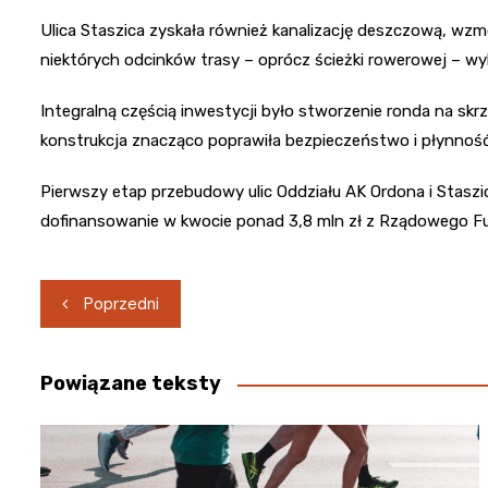
Ulica Staszica zyskała również kanalizację deszczową, w
niektórych odcinków trasy – oprócz ścieżki rowerowej – w
Integralną częścią inwestycji było stworzenie ronda na skrz
konstrukcja znacząco poprawiła bezpieczeństwo i płynnoś
Pierwszy etap przebudowy ulic Oddziału AK Ordona i Staszi
dofinansowanie w kwocie ponad 3,8 mln zł z Rządowego F
Nawigacja
Poprzedni
wpisu
Powiązane teksty