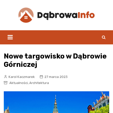
Skip
to
content
Nowe targowisko w Dąbrowie
Górniczej
Karol Kaczmarek
27 marca 2023
,
Aktualności
Architektura