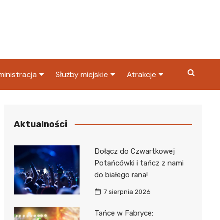
inistracja
Służby miejskie
Atrakcje
ząd miasta
Straż pożarna
Co warto zobaczyć w
Dąbrowie Górniczej?
ortowy
OPS
Policja
Aktualności
Najpopularniejsze miejsc
S
Straż miejska
w Dąbrowie Górniczej
Dołącz do Czwartkowej
ząd Skarbowy
Potańcówki i tańcz z nami
do białego rana!
7 sierpnia 2026
Tańce w Fabryce: