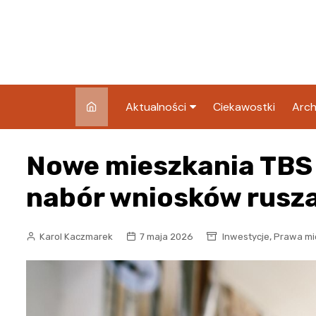
Skip
to
content
Aktualności
Ciekawostki
Arch
Pozostałe
Nowe mieszkania TBS n
Blog
nabór wniosków rusza
,
Karol Kaczmarek
7 maja 2026
Inwestycje
Prawa mi