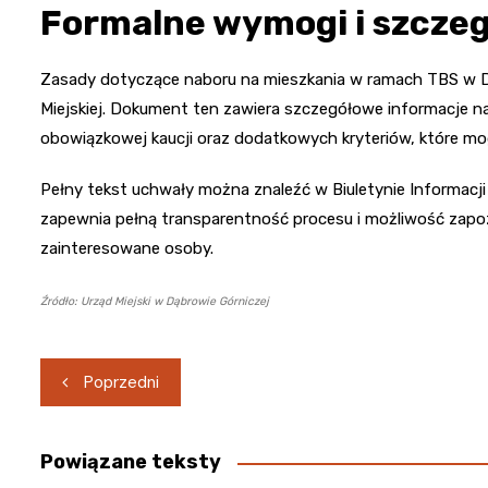
Formalne wymogi i szcze
Zasady dotyczące naboru na mieszkania w ramach TBS w Dą
Miejskiej. Dokument ten zawiera szczegółowe informacj
obowiązkowej kaucji oraz dodatkowych kryteriów, które mo
Pełny tekst uchwały można znaleźć w Biuletynie Informacji
zapewnia pełną transparentność procesu i możliwość zapoz
zainteresowane osoby.
Źródło: Urząd Miejski w Dąbrowie Górniczej
Nawigacja
Poprzedni
wpisu
Powiązane teksty