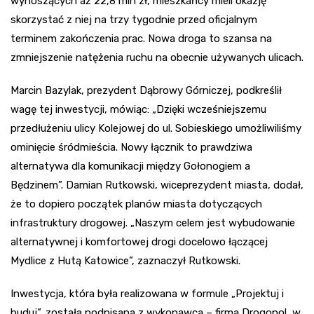
wynoszących aż 22,8 mln zł, mieszkańcy mieli okazję
skorzystać z niej na trzy tygodnie przed oficjalnym
terminem zakończenia prac. Nowa droga to szansa na
zmniejszenie natężenia ruchu na obecnie używanych ulicach.
Marcin Bazylak, prezydent Dąbrowy Górniczej, podkreślił
wagę tej inwestycji, mówiąc: „Dzięki wcześniejszemu
przedłużeniu ulicy Kolejowej do ul. Sobieskiego umożliwiliśmy
ominięcie śródmieścia. Nowy łącznik to prawdziwa
alternatywa dla komunikacji między Gołonogiem a
Będzinem”. Damian Rutkowski, wiceprezydent miasta, dodał,
że to dopiero początek planów miasta dotyczących
infrastruktury drogowej. „Naszym celem jest wybudowanie
alternatywnej i komfortowej drogi docelowo łączącej
Mydlice z Hutą Katowice”, zaznaczył Rutkowski.
Inwestycja, która była realizowana w formule „Projektuj i
buduj”, została podpisana z wykonawcą – firmą Drogopol, w