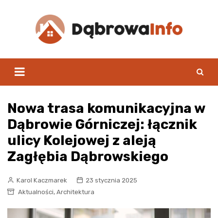
Skip
to
content
Nowa trasa komunikacyjna w
Dąbrowie Górniczej: łącznik
ulicy Kolejowej z aleją
Zagłębia Dąbrowskiego
Karol Kaczmarek
23 stycznia 2025
,
Aktualności
Architektura