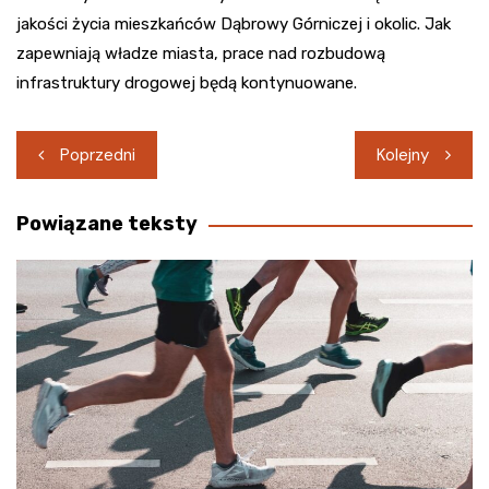
jakości życia mieszkańców Dąbrowy Górniczej i okolic. Jak
zapewniają władze miasta, prace nad rozbudową
infrastruktury drogowej będą kontynuowane.
Nawigacja
Poprzedni
Kolejny
wpisu
Powiązane teksty