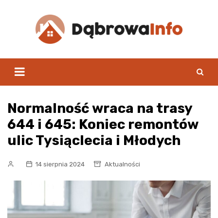
Skip
to
content
Normalność wraca na trasy
644 i 645: Koniec remontów
ulic Tysiąclecia i Młodych
14 sierpnia 2024
Aktualności