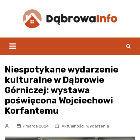
Skip
to
content
Niespotykane wydarzenie
kulturalne w Dąbrowie
Górniczej: wystawa
poświęcona Wojciechowi
Korfantemu
,
7 marca 2024
Aktualności
wydarzenia