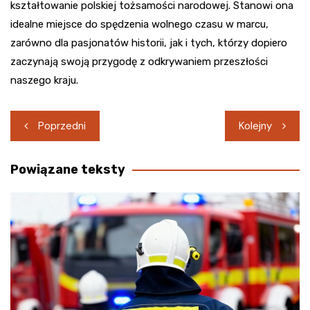
kształtowanie polskiej tożsamości narodowej. Stanowi ona
idealne miejsce do spędzenia wolnego czasu w marcu,
zarówno dla pasjonatów historii, jak i tych, którzy dopiero
zaczynają swoją przygodę z odkrywaniem przeszłości
naszego kraju.
Nawigacja
Poprzedni
Kolejny
wpisu
Powiązane teksty