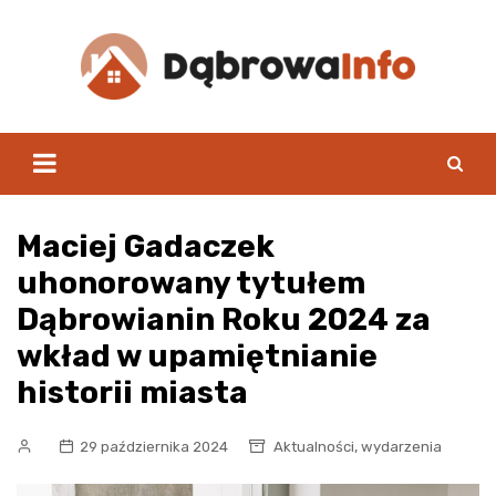
Skip
to
content
Maciej Gadaczek
uhonorowany tytułem
Dąbrowianin Roku 2024 za
wkład w upamiętnianie
historii miasta
,
29 października 2024
Aktualności
wydarzenia