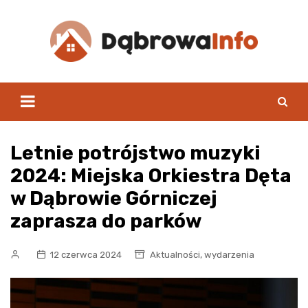
Skip
to
content
Letnie potrójstwo muzyki
2024: Miejska Orkiestra Dęta
w Dąbrowie Górniczej
zaprasza do parków
,
12 czerwca 2024
Aktualności
wydarzenia