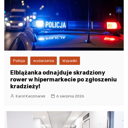
Policja
wydarzenia
Wypadki
Elblążanka odnajduje skradziony
rower w hipermarkecie po zgłoszeniu
kradzieży!
Karol Kaczmarek
6 sierpnia 2026