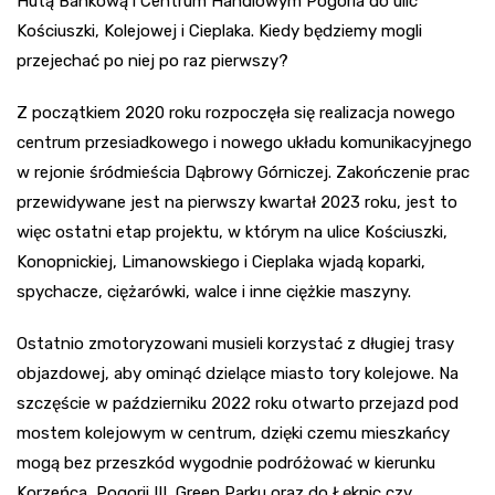
Hutą Bankową i Centrum Handlowym Pogoria do ulic
Kościuszki, Kolejowej i Cieplaka. Kiedy będziemy mogli
przejechać po niej po raz pierwszy?
Z początkiem 2020 roku rozpoczęła się realizacja nowego
centrum przesiadkowego i nowego układu komunikacyjnego
w rejonie śródmieścia Dąbrowy Górniczej. Zakończenie prac
przewidywane jest na pierwszy kwartał 2023 roku, jest to
więc ostatni etap projektu, w którym na ulice Kościuszki,
Konopnickiej, Limanowskiego i Cieplaka wjadą koparki,
spychacze, ciężarówki, walce i inne ciężkie maszyny.
Ostatnio zmotoryzowani musieli korzystać z długiej trasy
objazdowej, aby ominąć dzielące miasto tory kolejowe. Na
szczęście w październiku 2022 roku otwarto przejazd pod
mostem kolejowym w centrum, dzięki czemu mieszkańcy
mogą bez przeszkód wygodnie podróżować w kierunku
Korzeńca, Pogorii III, Green Parku oraz do Łęknic czy