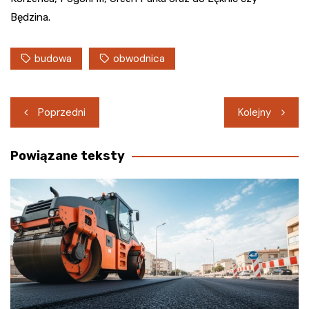
Będzina.
budowa
obwodnica
Nawigacja
Poprzedni
Kolejny
wpisu
Powiązane teksty