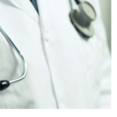
Poczta
Kino
Księgarnia