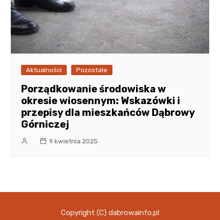
Aktualności
Pozostałe
Porządkowanie środowiska w
okresie wiosennym: Wskazówki i
przepisy dla mieszkańców Dąbrowy
Górniczej
9 kwietnia 2025
Copyright (C) dabrowainfo.pl