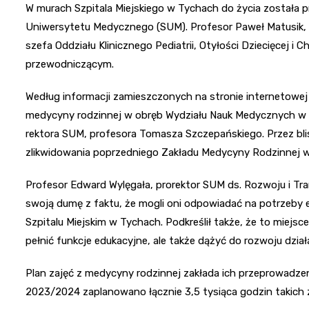
W murach Szpitala Miejskiego w Tychach do życia została p
Uniwersytetu Medycznego (SUM). Profesor Paweł Matusik, p
szefa Oddziału Klinicznego Pediatrii, Otyłości Dziecięcej i
przewodniczącym.
Według informacji zamieszczonych na stronie internetow
medycyny rodzinnej w obręb Wydziału Nauk Medycznych w Ka
rektora SUM, profesora Tomasza Szczepańskiego. Przez blis
zlikwidowania poprzedniego Zakładu Medycyny Rodzinnej w
Profesor Edward Wylęgała, prorektor SUM ds. Rozwoju i Tran
swoją dumę z faktu, że mogli oni odpowiadać na potrzeby
Szpitalu Miejskim w Tychach. Podkreślił także, że to miejsce 
pełnić funkcje edukacyjne, ale także dążyć do rozwoju dzia
Plan zajęć z medycyny rodzinnej zakłada ich przeprowadzenie
2023/2024 zaplanowano łącznie 3,5 tysiąca godzin takich z