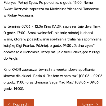
Fabryce Pełnej Życia. Po południu, o godz. 16:00, Nemo
Świat Rozrywki zaprasza na Niedzielne Wieczorki Taneczne
w Klubie Aquarium.
W terminie 07.06 – 12.06 Kino KADR zaprezentuje dwa filmy.
O godz. 17:00 „Smak wolności”, historię młodej kucharki
Waria, która w poszukiwaniu spełnienia trafia na zapomnianą
książkę Olgi Franko. Później, o godz. 19:30 „Jedno życie” –
opowieść o Nicholasie, który ratuje dzieci uciekające z Pragi
do Anglii.
Kino KADR zaprasza również na weekendowe spotkania
kinowe dla dzieci „Basia 4. Jestem w sam raz” (08.06 – 09.06
o godz. 11:00) oraz „Furiosa: Saga Mad Max” (08.06 – 09.06
godz. 14:00).
Nawigacja
Poprzedni
Kolejny