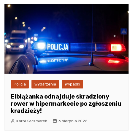
Policja
wydarzenia
Wypadki
Elblążanka odnajduje skradziony
rower w hipermarkecie po zgłoszeniu
kradzieży!
Karol Kaczmarek
6 sierpnia 2026