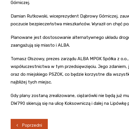
Górniczej.
Damian Rutkowski, wiceprezydent Dąbrowy Górniczej, zauwa
poczucie bezpieczeństwa mieszkańców. Wyraził on chęć pop
Planowane jest dostosowanie alternatywnego układu drog
zaangażują się miasto i ALBA.
Tomasz Olszowy, prezes zarządu ALBA MPGK Spółka z o.o., p
współuczestnictwa w tym przedsięwzięciu. Jego zdaniem, je
oraz do miejskiego PSZOK, co będzie korzystne dla wszyst
najbliżej tych miejsc.
Gdy plany zostaną zrealizowane, ciężarówki nie będą już mu
DW790 skierują się na ulicę Koksowniczą i dalej na Lipówk
Nawigacja
Poprzedni