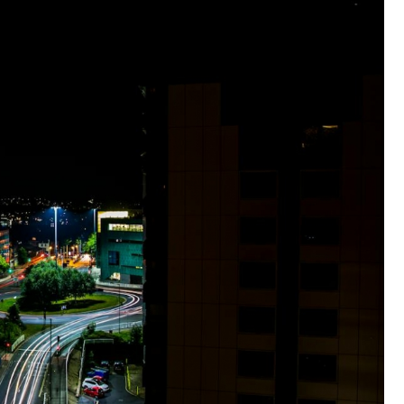
Poczta
Kino
Księgarnia