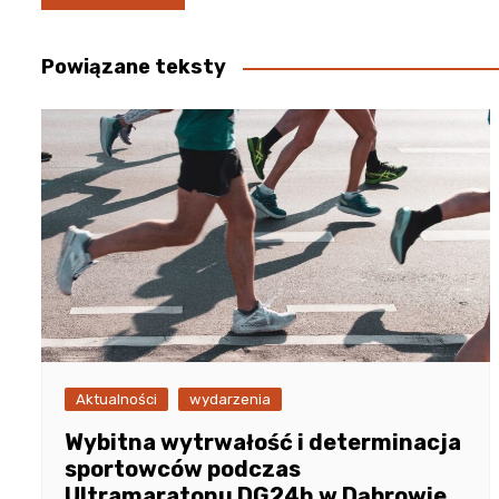
wpisu
Powiązane teksty
Aktualności
wydarzenia
Wybitna wytrwałość i determinacja
sportowców podczas
Ultramaratonu DG24h w Dąbrowie