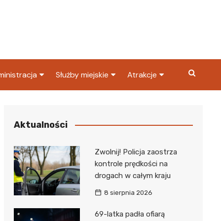
inistracja
Służby miejskie
Atrakcje
ząd miasta
Straż pożarna
Co warto zobaczyć w
Dąbrowie Górniczej?
ortowy
OPS
Policja
Aktualności
Najpopularniejsze miejsc
S
Straż miejska
w Dąbrowie Górniczej
Zwolnij! Policja zaostrza
ząd Skarbowy
kontrole prędkości na
drogach w całym kraju
8 sierpnia 2026
69-latka padła ofiarą