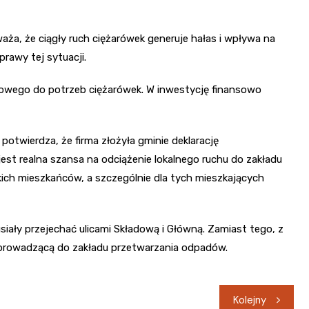
ża, że ciągły ruch ciężarówek generuje hałas i wpływa na
rawy tej sytuacji.
owego do potrzeb ciężarówek. W inwestycję finansowo
otwierdza, że firma złożyła gminie deklarację
st realna szansa na odciążenie lokalnego ruchu do zakładu
kich mieszkańców, a szczególnie dla tych mieszkających
siały przejechać ulicami Składową i Główną. Zamiast tego, z
ę prowadzącą do zakładu przetwarzania odpadów.
Kolejny