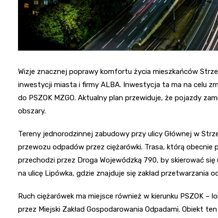
Wizje znacznej poprawy komfortu życia mieszkańców Strzemie
inwestycji miasta i firmy ALBA. Inwestycja ta ma na celu 
do PSZOK MZGO. Aktualny plan przewiduje, że pojazdy zamia
obszary.
Tereny jednorodzinnej zabudowy przy ulicy Głównej w Strz
przewozu odpadów przez ciężarówki. Trasa, którą obecnie 
przechodzi przez Droga Wojewódzką 790, by skierować się u
na ulicę Lipówka, gdzie znajduje się zakład przetwarzania 
Ruch ciężarówek ma miejsce również w kierunku PSZOK – l
przez Miejski Zakład Gospodarowania Odpadami. Obiekt te