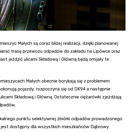
szyc Małych są coraz bliżej realizacji, dzięki planowanej
zmienić trasę przewozu odpadów do zakładu na Lipówce oraz
st jeździć ulicami Składową i Główną będą omijały te
emieszycach Małych obecnie borykają się z problemem
pokonują pojazdy, rozpoczyna się od DK94 a następnie
licami Składową i Główną. Ostatecznie ciężarówki zjeżdżają
odpadów.
okalnego punktu selektywnej zbiórki odpadów prowadzonego
n jest dostępny dla wszystkich mieszkańców Dąbrowy