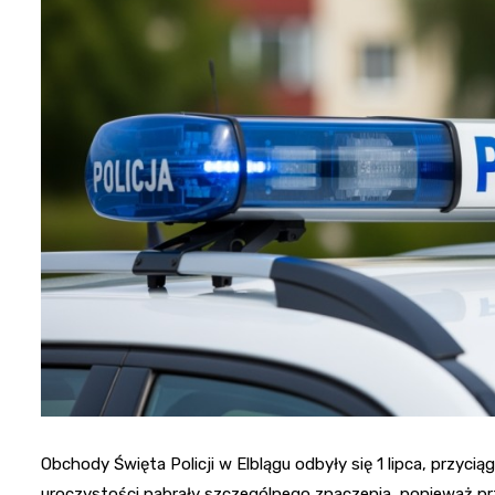
Obchody Święta Policji w Elblągu odbyły się 1 lipca, przyc
uroczystości nabrały szczególnego znaczenia, ponieważ p