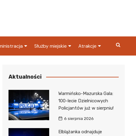
inistracja
Służby miejskie
Atrakcje
ząd miasta
Straż pożarna
Co warto zobaczyć w
Dąbrowie Górniczej?
ortowy
OPS
Policja
Aktualności
Najpopularniejsze miejsc
S
Straż miejska
w Dąbrowie Górniczej
Warmińsko-Mazurska Gala:
ząd Skarbowy
100-lecie Dzielnicowych
Policjantów już w sierpniu!
6 sierpnia 2026
Elblążanka odnajduje