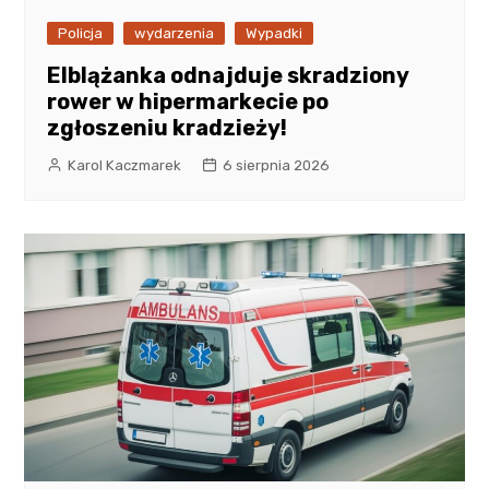
Policja
wydarzenia
Wypadki
Elblążanka odnajduje skradziony
rower w hipermarkecie po
zgłoszeniu kradzieży!
Karol Kaczmarek
6 sierpnia 2026