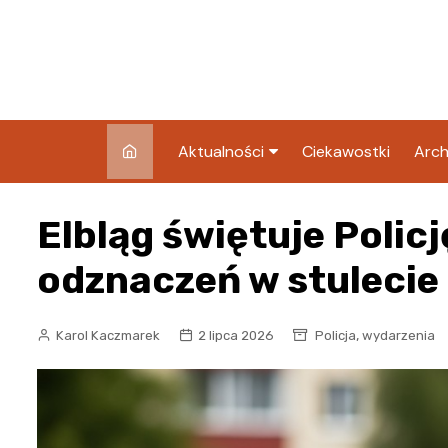
Skip
to
content
Aktualności
Ciekawostki
Arch
Pozostałe
Elbląg świętuje Policj
Blog
odznaczeń w stulecie
,
Karol Kaczmarek
2 lipca 2026
Policja
wydarzenia