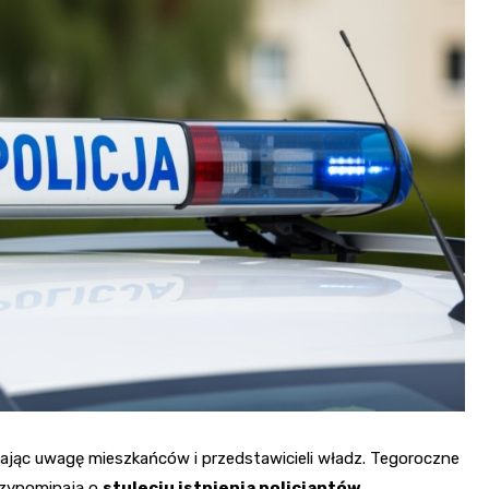
Poczta
Kino
Księgarnia
iągając uwagę mieszkańców i przedstawicieli władz. Tegoroczne
rzypominają o
stuleciu istnienia policjantów