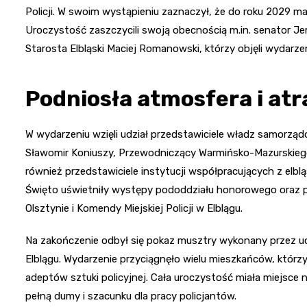
Policji. W swoim wystąpieniu zaznaczył, że do roku 2029 m
Uroczystość zaszczycili swoją obecnością m.in. senator Jer
Starosta Elbląski Maciej Romanowski, którzy objęli wydar
Podniosła atmosfera i atr
W wydarzeniu wzięli udział przedstawiciele władz samorzą
Sławomir Koniuszy, Przewodniczący Warmińsko-Mazurskiego
również przedstawiciele instytucji współpracujących z elbl
Święto uświetniły występy pododdziału honorowego oraz 
Olsztynie i Komendy Miejskiej Policji w Elblągu.
Na zakończenie odbył się pokaz musztry wykonany przez uc
Elblągu. Wydarzenie przyciągnęło wielu mieszkańców, któr
adeptów sztuki policyjnej. Cała uroczystość miała miejsce
pełną dumy i szacunku dla pracy policjantów.