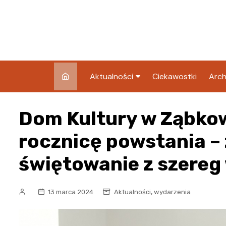
Skip
to
content
Aktualności
Ciekawostki
Arch
Pozostałe
Dom Kultury w Ząbkow
Blog
rocznicę powstania –
świętowanie z szereg
,
13 marca 2024
Aktualności
wydarzenia