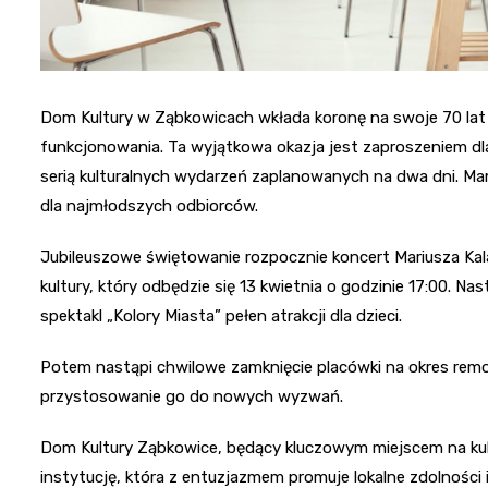
Dom Kultury w Ząbkowicach wkłada koronę na swoje 70 lat 
funkcjonowania. Ta wyjątkowa okazja jest zaproszeniem d
serią kulturalnych wydarzeń zaplanowanych na dwa dni. Mam
dla najmłodszych odbiorców.
Jubileuszowe świętowanie rozpocznie koncert Mariusza Kal
kultury, który odbędzie się 13 kwietnia o godzinie 17:00. Nas
spektakl „Kolory Miasta” pełen atrakcji dla dzieci.
Potem nastąpi chwilowe zamknięcie placówki na okres remon
przystosowanie go do nowych wyzwań.
Dom Kultury Ząbkowice, będący kluczowym miejscem na kultu
instytucję, która z entuzjazmem promuje lokalne zdolności