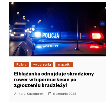
Policja
wydarzenia
Wypadki
Elblążanka odnajduje skradziony
rower w hipermarkecie po
zgłoszeniu kradzieży!
Karol Kaczmarek
6 sierpnia 2026