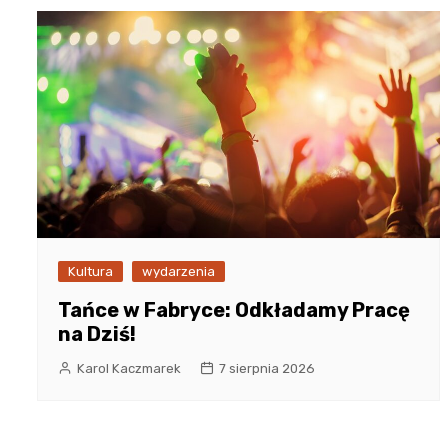
Kultura
wydarzenia
Tańce w Fabryce: Odkładamy Pracę
na Dziś!
Karol Kaczmarek
7 sierpnia 2026