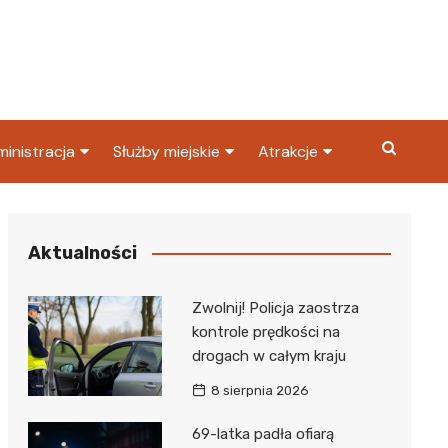
inistracja
Służby miejskie
Atrakcje
ząd miasta
Straż pożarna
Co warto zobaczyć w
Dąbrowie Górniczej?
ortowy
OPS
Policja
Aktualności
Najpopularniejsze miejsc
S
Straż miejska
w Dąbrowie Górniczej
Zwolnij! Policja zaostrza
ząd Skarbowy
kontrole prędkości na
drogach w całym kraju
8 sierpnia 2026
69-latka padła ofiarą