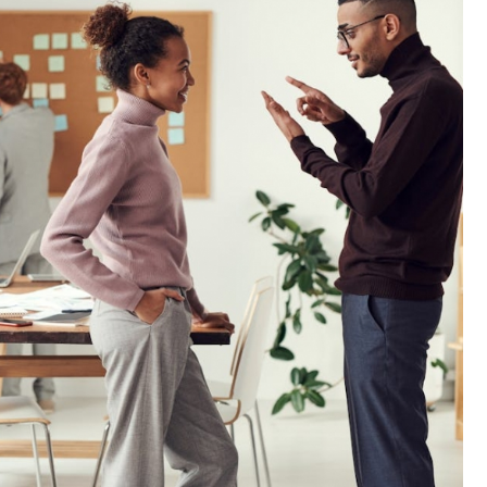
Poczta
Kino
Księgarnia