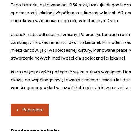
Jego historia, datowana od 1954 roku, ukazuje długowiecz
społeczności lokalnej. Współpraca z firmami w latach 60. 
dodatkowo wzmacniało jego rolę w kulturalnym życiu.
Jednak nadszedł czas na zmiany. Po uroczystościach roc
zamknięty na czas remontu. Jest to kierunek ku moderniz
mieszkańców, jak i współczesnej kultury. Planowane prace 
stworzenie nowych możliwości dla społeczności lokalnej.
Warto więc przyjść i pożegnać się ze starym wyglądem Do
okazja do wspólnego świętowania siedemdziesięciu lat działa
wnosi ogromny wkład w rozwój kultury i sztuki w naszej sp
Nawigacja
Poprzedni
wpisu