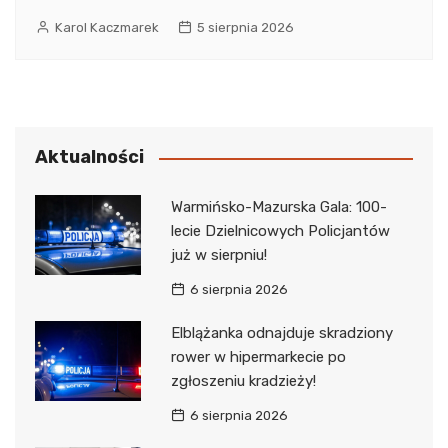
Karol Kaczmarek
5 sierpnia 2026
Aktualności
Warmińsko-Mazurska Gala: 100-
lecie Dzielnicowych Policjantów
już w sierpniu!
6 sierpnia 2026
Elblążanka odnajduje skradziony
rower w hipermarkecie po
zgłoszeniu kradzieży!
6 sierpnia 2026