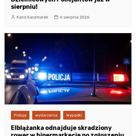
sierpniu!
Karol Kaczmarek
6 sierpnia 2026
Policja
wydarzenia
Wypadki
Elblążanka odnajduje skradziony
rower w hipermarkecie po zgłoszeniu