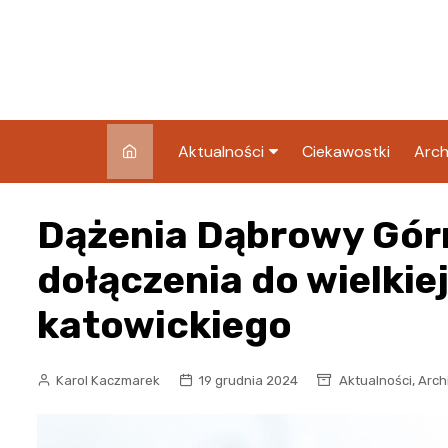
Skip
to
content
Aktualności
Ciekawostki
Arch
Pozostałe
Dążenia Dąbrowy Górn
Blog
dołączenia do wielki
katowickiego
,
Karol Kaczmarek
19 grudnia 2024
Aktualności
Arch