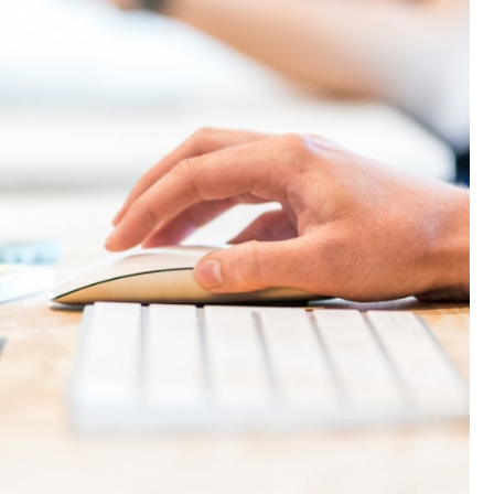
Poczta
Kino
Księgarnia