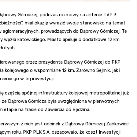
a Dąbrowy Górniczej, podczas rozmowy na antenie TVP 3
bieżności”, miał okazję wyrazić swoje stanowisko na temat
 aglomeracyjnych, prowadzących do Dąbrowy Górniczej. Te
y węzła katowickiego. Miasto apeluje o dodatkowe 12 km
łotych.
ierowanego przez prezydenta Dąbrowy Górniczej do PKP
ła kolejowego o wspomniane 12 km. Zarówno Sejmik, jak i
ienie go w tej inwestycji.
 częścią spójnej infrastruktury kolejowej metropolitalnej już
 że Dąbrowa Górnicza była uwzględniona w pierwotnych
m etapie na trasie od Zawiercia do Będzina.
Pierwszym z nich jest odcinek z Dąbrowy Górniczej Ząbkowice
ącym roku. PKP PLK S.A. oszacowało, że koszt Inwestycji