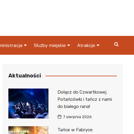
inistracja
Służby miejskie
Atrakcje
ząd miasta
Straż pożarna
Co warto zobaczyć w
Dąbrowie Górniczej?
ortowy
OPS
Policja
Aktualności
Najpopularniejsze miejsc
S
Straż miejska
w Dąbrowie Górniczej
Dołącz do Czwartkowej
ząd Skarbowy
Potańcówki i tańcz z nami
do białego rana!
7 sierpnia 2026
Tańce w Fabryce: