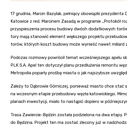
17 grudnia, Marcin Bazylak, pełniący obowiązki prezydent
Katowice z red. Marcinem Zasadą w programie „Protokół roz
przyspieszenia procesu budowy dwóch dodatkowych torów
tory mają stanowić element większego projektu przebudow
torów, których koszt budowy może wynieść nawet miliard z
Podczas rozmowy powrócił temat wcześniejszego apelu sk
PLK S.A. Apel ten dotyczył planu przedłużenia remontu węz
Metropolia poparły prośbę miasta o jak najszybsze uwzględn
Zależy to Dąbrowie Górniczej, ponieważ miasto chce stać się
na wczesnym etapie przebudowy węzła katowickiego. Mimo
planach inwestycji, miało to nastąpić dopiero w późniejszy
Trasa Zawiercie-Będzin została podzielona na dwa etapy. 
do Będzina. Projekt ten ma zostać zlecony już w nadchodz