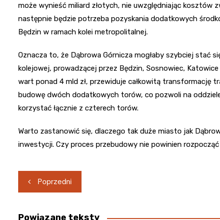
może wynieść miliard złotych, nie uwzględniając kosztów 
następnie będzie potrzeba pozyskania dodatkowych środk
Będzin w ramach kolei metropolitalnej.
Oznacza to, że Dąbrowa Górnicza mogłaby szybciej stać się
kolejowej, prowadzącej przez Będzin, Sosnowiec, Katowice 
wart ponad 4 mld zł, przewiduje całkowitą transformację 
budowę dwóch dodatkowych torów, co pozwoli na oddzieleni
korzystać łącznie z czterech torów.
Warto zastanowić się, dlaczego tak duże miasto jak Dąbr
inwestycji. Czy proces przebudowy nie powinien rozpocząć 
Nawigacja
Poprzedni
wpisu
Powiązane teksty