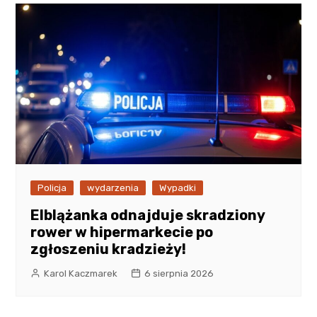
Policja
wydarzenia
Wypadki
Elblążanka odnajduje skradziony
rower w hipermarkecie po
zgłoszeniu kradzieży!
Karol Kaczmarek
6 sierpnia 2026