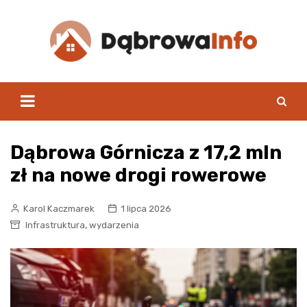
Skip
to
content
Dąbrowa Górnicza z 17,2 mln
zł na nowe drogi rowerowe
Karol Kaczmarek
1 lipca 2026
,
Infrastruktura
wydarzenia