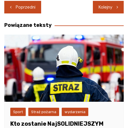
Nawigacja
Poprzedni
Kolejny
wpisu
Powiązane teksty
Sport
Straż pożarna
wydarzenia
Kto zostanie NajSOLIDNIEJSZYM