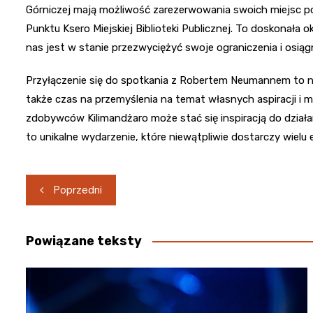
Górniczej mają możliwość zarezerwowania swoich miejsc pop
Punktu Ksero Miejskiej Biblioteki Publicznej. To doskonała o
nas jest w stanie przezwyciężyć swoje ograniczenia i osią
Przyłączenie się do spotkania z Robertem Neumannem to ni
także czas na przemyślenia na temat własnych aspiracji i m
zdobywców Kilimandżaro może stać się inspiracją do działa
to unikalne wydarzenie, które niewątpliwie dostarczy wielu 
Nawigacja
Poprzedni
wpisu
Powiązane teksty