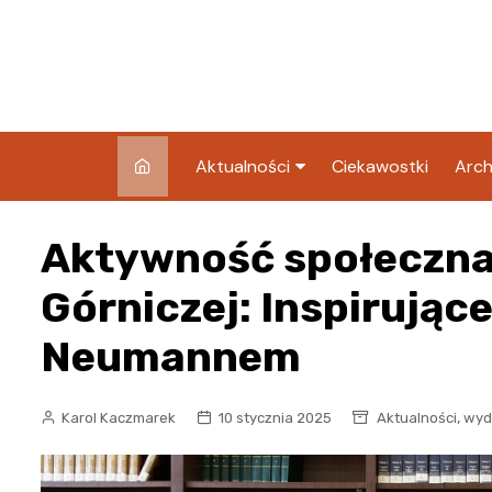
Skip
to
content
Aktualności
Ciekawostki
Arch
Pozostałe
Aktywność społeczna
Blog
Górniczej: Inspirując
Neumannem
,
Karol Kaczmarek
10 stycznia 2025
Aktualności
wyd