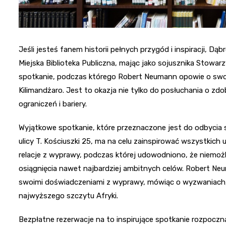
Jeśli jesteś fanem historii pełnych przygód i inspiracji, D
Miejska Biblioteka Publiczna, mając jako sojusznika Stowa
spotkanie, podczas którego Robert Neumann opowie o sw
Kilimandżaro. Jest to okazja nie tylko do posłuchania o z
ograniczeń i bariery.
Wyjątkowe spotkanie, które przeznaczone jest do odbycia si
ulicy T. Kościuszki 25, ma na celu zainspirować wszystkich 
relacje z wyprawy, podczas której udowodniono, że niemożli
osiągnięcia nawet najbardziej ambitnych celów. Robert Neum
swoimi doświadczeniami z wyprawy, mówiąc o wyzwaniach,
najwyższego szczytu Afryki.
Bezpłatne rezerwacje na to inspirujące spotkanie rozpoczn