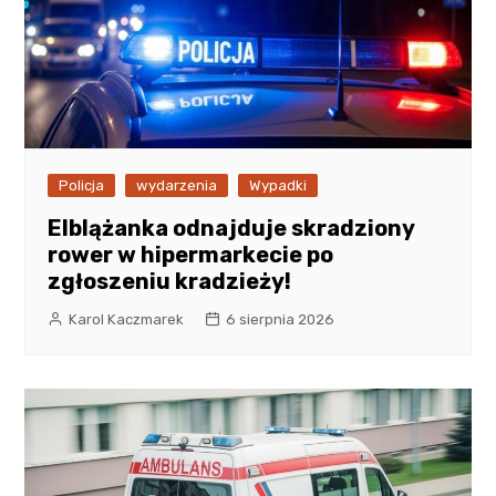
Policja
wydarzenia
Wypadki
Elblążanka odnajduje skradziony
rower w hipermarkecie po
zgłoszeniu kradzieży!
Karol Kaczmarek
6 sierpnia 2026