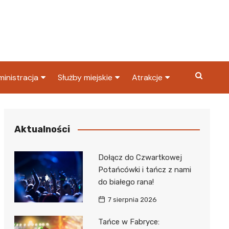
inistracja
Służby miejskie
Atrakcje
ząd miasta
Straż pożarna
Co warto zobaczyć w
Dąbrowie Górniczej?
ortowy
OPS
Policja
Aktualności
Najpopularniejsze miejsc
S
Straż miejska
w Dąbrowie Górniczej
Dołącz do Czwartkowej
ząd Skarbowy
Potańcówki i tańcz z nami
do białego rana!
7 sierpnia 2026
Tańce w Fabryce: