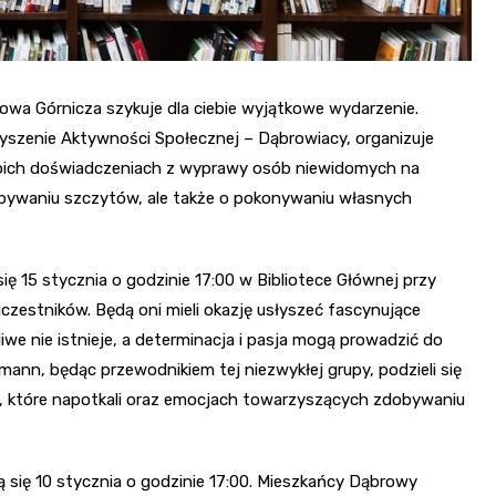
ąbrowa Górnicza szykuje dla ciebie wyjątkowe wydarzenie.
rzyszenie Aktywności Społecznej – Dąbrowiacy, organizuje
oich doświadczeniach z wyprawy osób niewidomych na
dobywaniu szczytów, ale także o pokonywaniu własnych
ę 15 stycznia o godzinie 17:00 w Bibliotece Głównej przy
uczestników. Będą oni mieli okazję usłyszeć fascynujące
we nie istnieje, a determinacja i pasja mogą prowadzić do
ann, będąc przewodnikiem tej niezwykłej grupy, podzieli się
 które napotkali oraz emocjach towarzyszących zdobywaniu
ą się 10 stycznia o godzinie 17:00. Mieszkańcy Dąbrowy