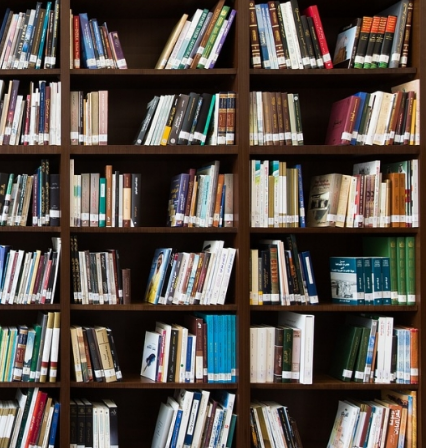
Poczta
Kino
Księgarnia